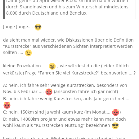
Dafür geht's ab April wieder 6.000 km innerhalb 6 Wochen
durch Skandinavien und bis zum Winterschlaf mindestens
8.000 durch Deutschland und Benelux.
Junge Junge....
da sieht man mal wieder, wie Diskussionen über die Definition
"Kurzstrecke" aus verschiedenen Sichten interpretiert werden
sollten ....
kleine Provokation ....
, wie würdest du die (leider üblich
verkürzte) Frage "Fahren Sie viel Kurzstrecke?" beantworten ....?
A: nein, ich fahre sehr wenige Kurzstrecken, besonders von
Nov. bis Februar ....
(ansonsten fahre ich gar nicht)
B: nein, ich fahre wenig Kurzstrecken, aufs Jahr gerechnet ...
C: nein, 150km sind ja wohl kaum kurz (im Monat....
)
D: nein, 14000km pro Jahr und etwas mehr kann man doch
wohl kaum als "Kurzstrecken-Nutzung" bezeichnen
logisch, dass du da im Winter (exakt wie du schreibst..) ein