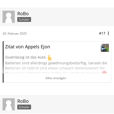
RoBo
Schüler
#17
20. Februar 2025
Zitat von Appels Ejon
Zuverlässig ist das Auto
Batterien sind allerdings gewöhnungsbedürftig. Gerade die
Batterien im Hybrid sind etwas schwach dimensioniert für
die ganzen elektronischen Helfer die am Strom nuckeln
Alles anzeigen
Es kann nicht schaden, sich eine Starthilfe Powerbank
anzuschaffen.
Habe meine seit 2017 wo ich den CHR hatte.
Wenn möglich sollte man bei wenig Fahrten bzw
Kurzstrecken 1 x im Monat, wenn man die Gelegenheit dazu
RoBo
hat, die Batterie an ein Ladegerät hängen.
Schüler
Die meisten Batterieprobleme hatte ich jedoch weder mit