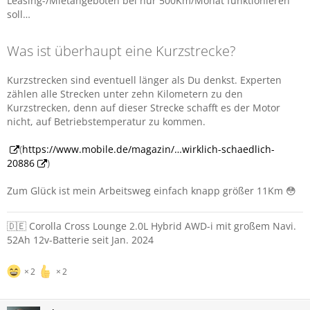
Leasing-/Mietangeboten bei nur 500Km/Monat funktionieren
soll…
Was ist überhaupt eine Kurzstrecke?
Kurzstrecken sind eventuell länger als Du denkst. Experten
zählen alle Strecken unter zehn Kilometern zu den
Kurzstrecken, denn auf dieser Strecke schafft es der Motor
nicht, auf Betriebstemperatur zu kommen.
(
https://www.mobile.de/magazin/…wirklich-schaedlich-
20886
)
Zum Glück ist mein Arbeitsweg einfach knapp größer 11Km 😳
🇩🇪 Corolla Cross Lounge 2.0L Hybrid AWD-i mit großem Navi.
52Ah 12v-Batterie seit Jan. 2024
2
2