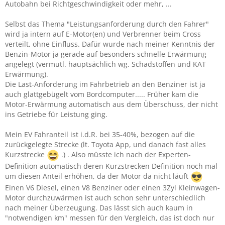
Autobahn bei Richtgeschwindigkeit oder mehr, ...
Selbst das Thema "Leistungsanforderung durch den Fahrer"
wird ja intern auf E-Motor(en) und Verbrenner beim Cross
verteilt, ohne Einfluss. Dafür wurde nach meiner Kenntnis der
Benzin-Motor ja gerade auf besonders schnelle Erwärmung
angelegt (vermutl. hauptsächlich wg. Schadstoffen und KAT
Erwärmung).
Die Last-Anforderung im Fahrbetrieb an den Benziner ist ja
auch glattgebügelt vom Bordcomputer..... Früher kam die
Motor-Erwärmung automatisch aus dem Überschuss, der nicht
ins Getriebe für Leistung ging.
Mein EV Fahranteil ist i.d.R. bei 35-40%, bezogen auf die
zurückgelegte Strecke (lt. Toyota App, und danach fast alles
Kurzstrecke
.) . Also müsste ich nach der Experten-
Definition automatisch deren Kurzstrecken Definition noch mal
um diesen Anteil erhöhen, da der Motor da nicht läuft
Einen V6 Diesel, einen V8 Benziner oder einen 3Zyl Kleinwagen-
Motor durchzuwärmen ist auch schon sehr unterschiedlich
nach meiner Überzeugung. Das lässt sich auch kaum in
"notwendigen km" messen für den Vergleich, das ist doch nur