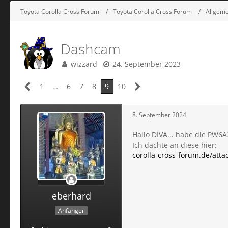
Toyota Corolla Cross Forum
Toyota Corolla Cross Forum
Allgem
Dashcam
wizzard
24. September 2023
1
…
6
7
8
9
10
8. September 2024
Hallo DIVA... habe die PW6
Ich dachte an diese hier:
corolla-cross-forum.de/att
eberhard
Anfänger