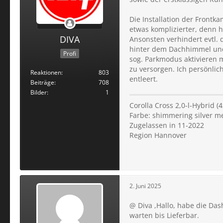
Die Installation der Frontka
etwas komplizierter, denn h
DIVA
Ansonsten verhindert evtl.
hinter dem Dachhimmel und 
Profi
sog. Parkmodus aktivieren m
zu versorgen. Ich persönlic
Reaktionen
803
entleert.
Beiträge
708
Bilder
1
Corolla Cross 2,0-l-Hybrid 
Farbe: shimmering silver me
Zugelassen in 11-2022
Region Hannover
2. Juni 2025
@ Diva ,Hallo, habe die Da
warten bis Lieferbar.