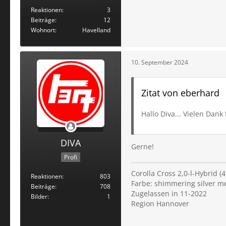
Reaktionen
3
Beiträge
12
Wohnort
Havelland
10. September 2024
Zitat von eberhard
Hallo Diva... Vielen Dank
DIVA
Gerne!
Profi
Corolla Cross 2,0-l-Hybrid 
Reaktionen
803
Farbe: shimmering silver me
Beiträge
708
Zugelassen in 11-2022
Bilder
1
Region Hannover