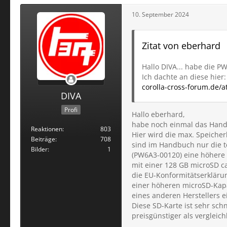
10. September 2024
Zitat von eberhard
Hallo DIVA... habe die 
Ich dachte an diese hier:
corolla-cross-forum.de/
DIVA
Profi
Hallo eberhard,
habe noch einmal das Hand
Reaktionen
803
Hier wird die max. Speiche
Beiträge
708
sind im Handbuch nur die 
Bilder
1
(PW6A3-00120) eine höhere 
mit einer 128 GB microSD c
die EU-Konformitätserkläru
einer höheren microSD-Kapaz
eines anderen Herstellers 
Diese SD-Karte ist sehr sch
preisgünstiger als vergleic