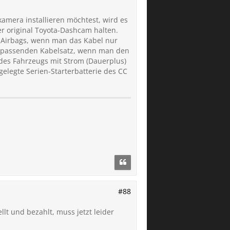
kkamera installieren möchtest, wird es
er original Toyota-Dashcam halten.
n-Airbags, wenn man das Kabel nur
n passenden Kabelsatz, wenn man den
 des Fahrzeugs mit Strom (Dauerplus)
gelegte Serien-Starterbatterie des CC
#88
t und bezahlt, muss jetzt leider