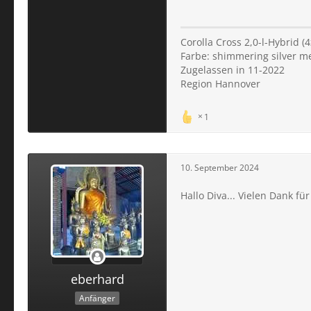
Corolla Cross 2,0-l-Hybrid 
Farbe: shimmering silver me
Zugelassen in 11-2022
Region Hannover
1
10. September 2024
Hallo Diva... Vielen Dank fü
eberhard
Anfänger