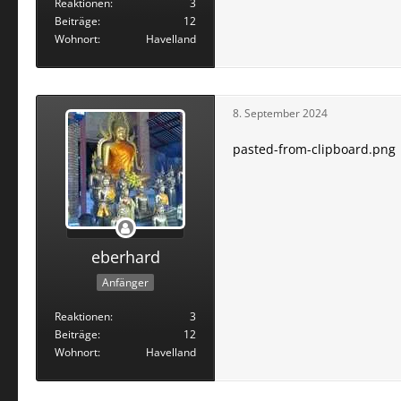
Reaktionen
3
Beiträge
12
Wohnort
Havelland
8. September 2024
pasted-from-clipboard.png
eberhard
Anfänger
Reaktionen
3
Beiträge
12
Wohnort
Havelland