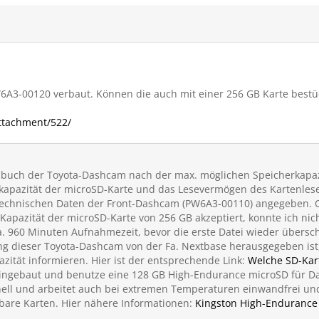
PW6A3-00120 verbaut. Können die auch mit einer 256 GB Karte best
attachment/522/
buch der Toyota-Dashcam nach der max. möglichen Speicherkapaz
rkapazität der microSD-Karte und das Lesevermögen des Kartenles
technischen Daten der Front-Dashcam (PW6A3-00110) angegeben. O
Kapazität der microSD-Karte von 256 GB akzeptiert, konnte ich ni
a. 960 Minuten Aufnahmezeit, bevor die erste Datei wieder übersch
ng dieser Toyota-Dashcam von der Fa. Nextbase herausgegeben ist,
ität informieren. Hier ist der entsprechende Link:
Welche SD-Kar
eingebaut und benutze eine 128 GB High-Endurance microSD für Da
nell und arbeitet auch bei extremen Temperaturen einwandfrei und 
hbare Karten. Hier nähere Informationen:
Kingston High-Endurance