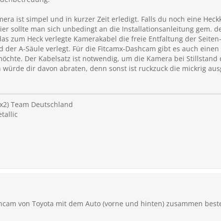
mera ist simpel und in kurzer Zeit erledigt. Falls du noch eine Hec
ier sollte man sich unbedingt an die Installationsanleitung gem. d
 das zum Heck verlegte Kamerakabel die freie Entfaltung der Seite
der A-Säule verlegt. Für die Fitcamx-Dashcam gibt es auch eine
öchte. Der Kabelsatz ist notwendig, um die Kamera bei Stillstand
h würde dir davon abraten, denn sonst ist ruckzuck die mickrig aus
(4x2) Team Deutschland
tallic
shcam von Toyota mit dem Auto (vorne und hinten) zusammen bestell