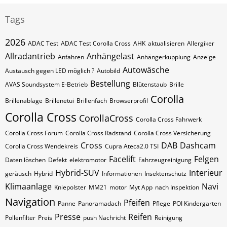
Tags
2026
ADAC Test
ADAC Test Corolla Cross
AHK
aktualisieren
Allergiker
Allradantrieb
Anhängelast
Anfahren
Anhängerkupplung
Anzeige
Autowäsche
Austausch gegen LED möglich ?
Autobild
Bestellung
AVAS Soundsystem E-Betrieb
Blütenstaub
Brille
Corolla
Brillenablage
Brillenetui
Brillenfach
Browserprofil
Corolla Cross
CorollaCross
Corolla Cross Fahrwerk
Corolla Cross Forum
Corolla Cross Radstand
Corolla Cross Versicherung
Cross
DAB
Dashcam
Corolla Cross Wendekreis
Cupra Ateca2.0 TSI
Facelift
Felgen
Daten löschen
Defekt
elektromotor
Fahrzeugreinigung
Hybrid-SUV
Interieur
geräusch
Hybrid
Informationen
Insektenschutz
Klimaanlage
Navi
Kniepolster
MM21
motor
Myt App
nach Inspektion
Navigation
Pfeifen
Panne
Panoramadach
Pflege
POI Kindergarten
Presse
Reifen
Pollenfilter
Preis
push Nachricht
Reinigung