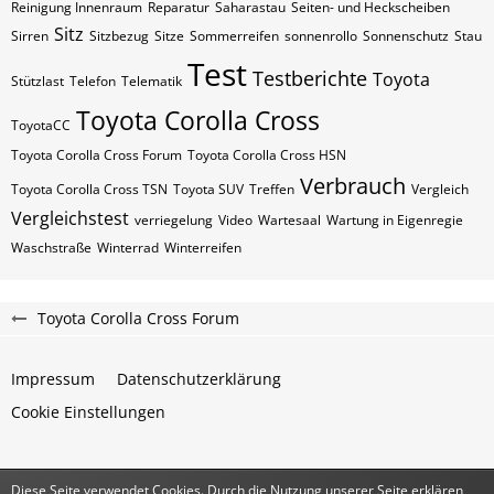
Reinigung Innenraum
Reparatur
Saharastau
Seiten- und Heckscheiben
Sitz
Sirren
Sitzbezug
Sitze
Sommerreifen
sonnenrollo
Sonnenschutz
Stau
Test
Testberichte
Toyota
Stützlast
Telefon
Telematik
Toyota Corolla Cross
ToyotaCC
Toyota Corolla Cross Forum
Toyota Corolla Cross HSN
Verbrauch
Toyota Corolla Cross TSN
Toyota SUV
Treffen
Vergleich
Vergleichstest
verriegelung
Video
Wartesaal
Wartung in Eigenregie
Waschstraße
Winterrad
Winterreifen
Toyota Corolla Cross Forum
Impressum
Datenschutzerklärung
Cookie Einstellungen
Diese Seite verwendet Cookies. Durch die Nutzung unserer Seite erklären