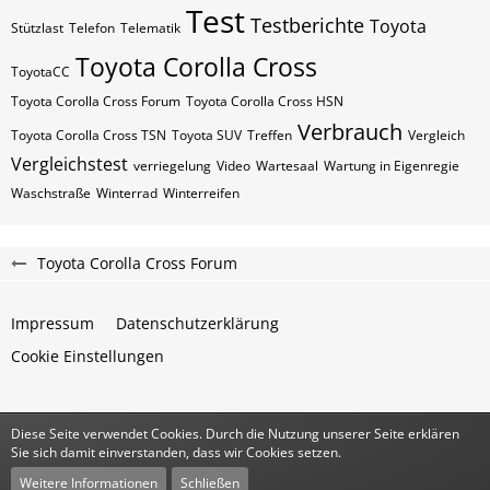
Test
Testberichte
Toyota
Stützlast
Telefon
Telematik
Toyota Corolla Cross
ToyotaCC
Toyota Corolla Cross Forum
Toyota Corolla Cross HSN
Verbrauch
Toyota Corolla Cross TSN
Toyota SUV
Treffen
Vergleich
Vergleichstest
verriegelung
Video
Wartesaal
Wartung in Eigenregie
Waschstraße
Winterrad
Winterreifen
Toyota Corolla Cross Forum
Impressum
Datenschutzerklärung
Cookie Einstellungen
Diese Seite verwendet Cookies. Durch die Nutzung unserer Seite erklären
Community-Software:
WoltLab Suite™
Sie sich damit einverstanden, dass wir Cookies setzen.
Stil:
Classic
von
cls-design
Weitere Informationen
Schließen