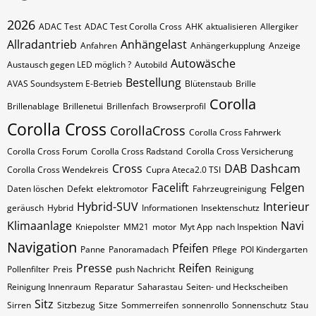
2026
ADAC Test
ADAC Test Corolla Cross
AHK
aktualisieren
Allergiker
Allradantrieb
Anhängelast
Anfahren
Anhängerkupplung
Anzeige
Autowäsche
Austausch gegen LED möglich ?
Autobild
Bestellung
AVAS Soundsystem E-Betrieb
Blütenstaub
Brille
Corolla
Brillenablage
Brillenetui
Brillenfach
Browserprofil
Corolla Cross
CorollaCross
Corolla Cross Fahrwerk
Corolla Cross Forum
Corolla Cross Radstand
Corolla Cross Versicherung
Cross
DAB
Dashcam
Corolla Cross Wendekreis
Cupra Ateca2.0 TSI
Facelift
Felgen
Daten löschen
Defekt
elektromotor
Fahrzeugreinigung
Hybrid-SUV
Interieur
geräusch
Hybrid
Informationen
Insektenschutz
Klimaanlage
Navi
Kniepolster
MM21
motor
Myt App
nach Inspektion
Navigation
Pfeifen
Panne
Panoramadach
Pflege
POI Kindergarten
Presse
Reifen
Pollenfilter
Preis
push Nachricht
Reinigung
Reinigung Innenraum
Reparatur
Saharastau
Seiten- und Heckscheiben
Sitz
Sirren
Sitzbezug
Sitze
Sommerreifen
sonnenrollo
Sonnenschutz
Stau