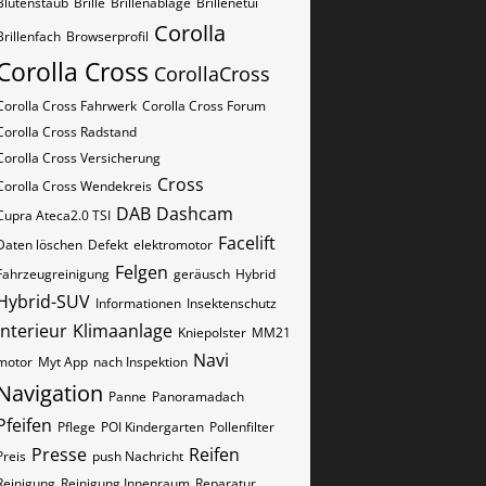
Blütenstaub
Brille
Brillenablage
Brillenetui
Corolla
Brillenfach
Browserprofil
Corolla Cross
CorollaCross
Corolla Cross Fahrwerk
Corolla Cross Forum
Corolla Cross Radstand
Corolla Cross Versicherung
Cross
Corolla Cross Wendekreis
DAB
Dashcam
Cupra Ateca2.0 TSI
Facelift
Daten löschen
Defekt
elektromotor
Felgen
Fahrzeugreinigung
geräusch
Hybrid
Hybrid-SUV
Informationen
Insektenschutz
Interieur
Klimaanlage
Kniepolster
MM21
Navi
motor
Myt App
nach Inspektion
Navigation
Panne
Panoramadach
Pfeifen
Pflege
POI Kindergarten
Pollenfilter
Presse
Reifen
Preis
push Nachricht
Reinigung
Reinigung Innenraum
Reparatur