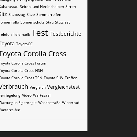
Saharastau
Seiten- und Heckscheiben
Sirren
Sitz
Sitzbezug
Sitze
Sommerreifen
sonnenrollo
Sonnenschutz
Stau
Stützlast
Test
Testberichte
Telefon
Telematik
Toyota
ToyotaCC
Toyota Corolla Cross
Toyota Corolla Cross Forum
Toyota Corolla Cross HSN
Toyota Corolla Cross TSN
Toyota SUV
Treffen
Verbrauch
Vergleichstest
Vergleich
verriegelung
Video
Wartesaal
Wartung in Eigenregie
Waschstraße
Winterrad
Winterreifen