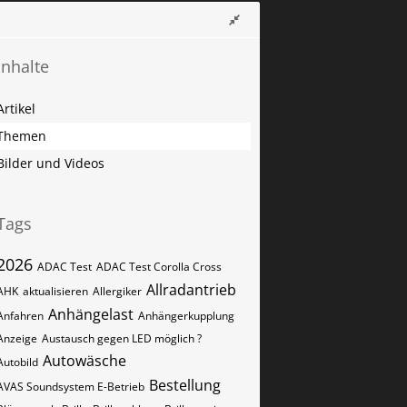
Inhalte
Artikel
Themen
Bilder und Videos
Tags
2026
ADAC Test
ADAC Test Corolla Cross
Allradantrieb
AHK
aktualisieren
Allergiker
Anhängelast
Anfahren
Anhängerkupplung
Anzeige
Austausch gegen LED möglich ?
Autowäsche
Autobild
Bestellung
AVAS Soundsystem E-Betrieb