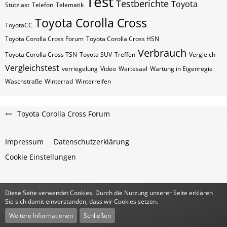
Test
Testberichte
Toyota
Stützlast
Telefon
Telematik
Toyota Corolla Cross
ToyotaCC
Toyota Corolla Cross Forum
Toyota Corolla Cross HSN
Verbrauch
Toyota Corolla Cross TSN
Toyota SUV
Treffen
Vergleich
Vergleichstest
verriegelung
Video
Wartesaal
Wartung in Eigenregie
Waschstraße
Winterrad
Winterreifen
Toyota Corolla Cross Forum
Impressum
Datenschutzerklärung
Cookie Einstellungen
Diese Seite verwendet Cookies. Durch die Nutzung unserer Seite erklären
Community-Software:
WoltLab Suite™
Sie sich damit einverstanden, dass wir Cookies setzen.
Stil:
Classic
von
cls-design
Weitere Informationen
Schließen