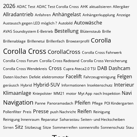
2026
ADAC Test
ADAC Test Corolla Cross
AHK
aktualisieren
Allergiker
Allradantrieb
Anhängelast
Anfahren
Anhängerkupplung
Anzeige
Autowäsche
Austausch gegen LED möglich ?
Autobild
Bestellung
AVAS Soundsystem E-Betrieb
Blütenstaub
Brille
Corolla
Brillenablage
Brillenetui
Brillenfach
Browserprofil
Corolla Cross
CorollaCross
Corolla Cross Fahrwerk
Corolla Cross Forum
Corolla Cross Radstand
Corolla Cross Versicherung
Cross
DAB
Dashcam
Corolla Cross Wendekreis
Cupra Ateca2.0 TSI
Facelift
Felgen
Daten löschen
Defekt
elektromotor
Fahrzeugreinigung
Hybrid-SUV
Interieur
geräusch
Hybrid
Informationen
Insektenschutz
Klimaanlage
Navi
Kniepolster
MM21
motor
Myt App
nach Inspektion
Navigation
Pfeifen
Panne
Panoramadach
Pflege
POI Kindergarten
Presse
Reifen
Pollenfilter
Preis
push Nachricht
Reinigung
Reinigung Innenraum
Reparatur
Saharastau
Seiten- und Heckscheiben
Sitz
Sirren
Sitzbezug
Sitze
Sommerreifen
sonnenrollo
Sonnenschutz
Stau