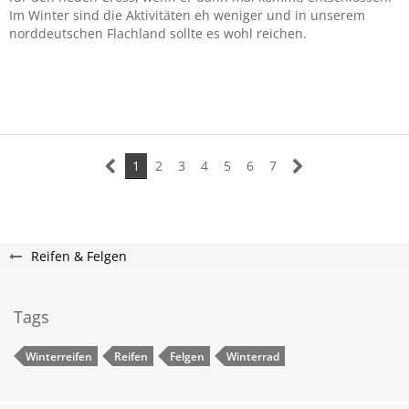
Im Winter sind die Aktivitäten eh weniger und in unserem
norddeutschen Flachland sollte es wohl reichen.
1
2
3
4
5
6
7
Reifen & Felgen
Tags
Winterreifen
Reifen
Felgen
Winterrad